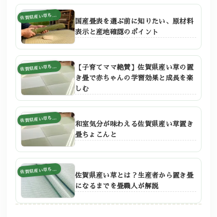
賀県産い草ちょこんと
佐
国産畳表を選ぶ前に知りたい、原材料
表示と産地確認のポイント
【子育てママ絶賛】佐賀県産い草の置
賀県産い草ちょこんと
佐
き畳で赤ちゃんの学習効果と成長を楽
しむ
賀県産い草ちょこんと
佐
和室気分が味わえる佐賀県産い草置き
畳ちょこんと
賀県産い草ちょこんと
佐
佐賀県産い草とは？生産者から置き畳
になるまでを畳職人が解説