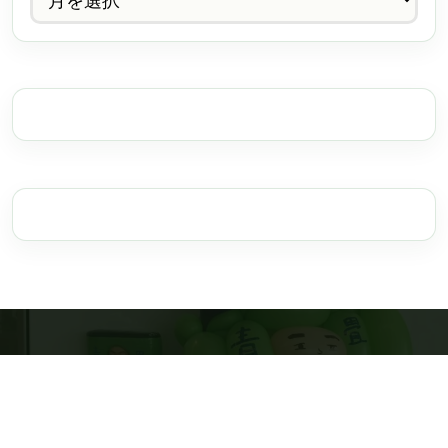
置き畳の青畳工房
運営：株式会社WT ／ 佐賀県佐賀市水ヶ江1-13-39
一級畳製作技能士・六代目 古賀隆夫がご相談を確認します
電話受付 9:00〜17:00（日曜休） ／
0120-743-443