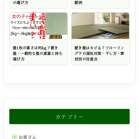
の選び方
置例
畳1枚の重さは何kg？置き
置き畳はカビる？フローリン
畳・一般的な畳の重量と持ち
グ下の湿気対策・干し方・素
運び方
材別の注意点
カテゴリー
お客さん