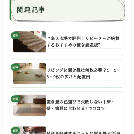
関連記事
通販
“楽天市場で評判！リピーターが絶賛
するおすすめの置き畳通販”
通販
リビングに置き畳は何枚必要？1・4・
6・9枚の広さと配置例
通販
置き畳の色選びで失敗しない｜床・
壁・家具に合わせる7つのコツ
通販
足音を軽減するマットに置き畳 生活音