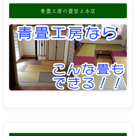
青畳工房の畳替え本店