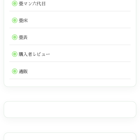
畳マン六代目
畳床
畳表
購入者レビュー
通販