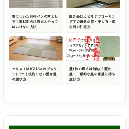
畳についた油性ペンの落とし
置き畳はカビる？フローリン
方｜素材別の注意点とやって
グ下の湿気対策・干し方・素
はいけない方法
材別の注意点
セキスイMIGUSAのデメリ
畳1枚の重さは何kg？置き
ット7つ｜後悔しない置き畳
畳・一般的な畳の重量と持ち
の選び方
運び方