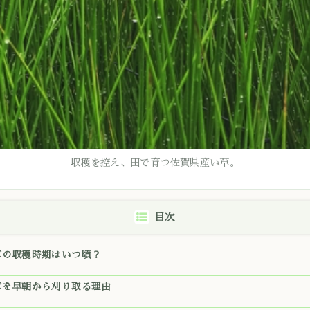
収穫を控え、田で育つ佐賀県産い草。
目次
草の収穫時期はいつ頃？
草を早朝から刈り取る理由