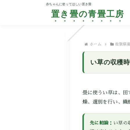
置き畳の青畳工房
ホーム
佐賀県
い草の収穫時
畳に使うい草は、田
燥、選別を行い、織
先に結論：
い草の