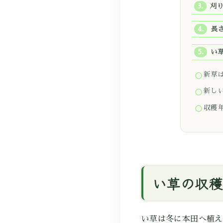
刈
長
い
新草
新し
収穫
い草の収穫
い草は冬に本田へ植え