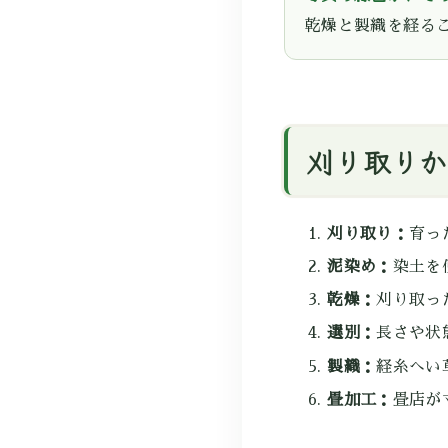
乾燥と製織を経る
刈り取りか
刈り取り：
育っ
泥染め：
染土を
乾燥：
刈り取っ
選別：
長さや状
製織：
経糸へい
畳加工：
畳店が