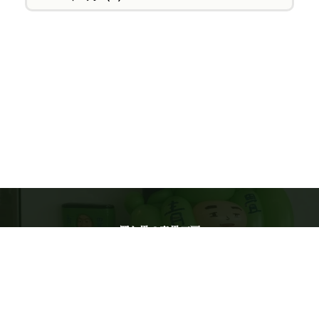
置き畳の青畳工房
運営：株式会社WT ／ 佐賀県佐賀市水ヶ江1-13-39
一級畳製作技能士・六代目 古賀隆夫がご相談を確認します
電話受付 9:00〜17:00（日曜休） ／
0120-743-443
公式通販
ご利用ガイド
特定商取引法に基づく表記
LINE相