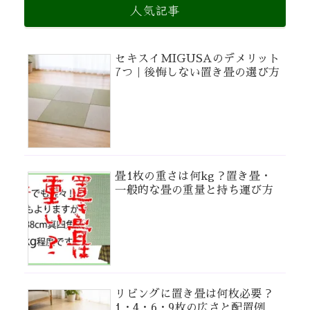
人気記事
セキスイMIGUSAのデメリット
7つ｜後悔しない置き畳の選び方
畳1枚の重さは何kg？置き畳・
一般的な畳の重量と持ち運び方
リビングに置き畳は何枚必要？
1・4・6・9枚の広さと配置例