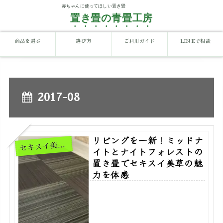
置き畳の青畳工房
商品を選ぶ
選び方
ご利用ガイド
LINEで相談
2017-08
リビングを一新！ミッドナ
キスイ美草置き畳
セ
イトとナイトフォレストの
置き畳でセキスイ美草の魅
力を体感