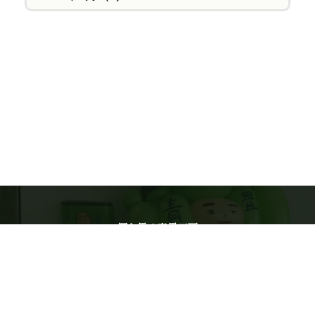
置き畳の青畳工房
運営：株式会社WT ／ 佐賀県佐賀市水ヶ江1-13-39
一級畳製作技能士・六代目 古賀隆夫がご相談を確認します
電話受付 9:00〜17:00（日曜休） ／
0120-743-443
公式通販
ご利用ガイド
特定商取引法に基づく表記
LINE相