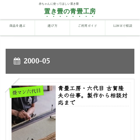
置き畳の青畳工房
商品を選ぶ
選び方
ご利用ガイド
LINEで相談
2000-05
青畳工房・六代目 古賀隆
畳マン六代目
夫の仕事。製作から相談対
応まで